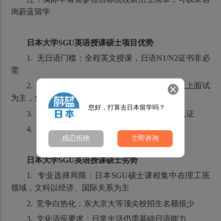
询蔚蓝留学
日本大学SGU英语授课硕士项目优势
1. 无日语门槛：全程英文授课，日语N1/N2证书非必
需
2. 申请流程简化：蔚蓝留学介绍材料审查+线上面试
为主，免赴日考试环节
您好，打算去日本留学吗？
3. 学历认可度高：学位证书可以正常做学历认证
4. 奖学金机会：可以申请奖学金
残忍拒绝
立即咨询
日本大学SGU英语授课硕士劣势
1. 专业选择局限：日本SGU硕士课程集中在理工医
领域，文科以经济、国际关系为主
2. 竞争白热化：东大京大等顶尖校招生名额很少
3. 文化适应要求：日常生活仍需基础日语能力