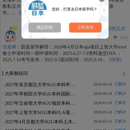
教私立大学。校区分别位于东京都丰岛区和埼玉县新座
您好，打算去日本留学吗？
市。...
[详情]
残忍拒绝
立即咨询
匿名：
日本sgu项目上智大学tesol修士申请时间几月
2025/06/16
1134
沈老师
：蔚蓝留学解答：2026年4月日本sgu项目上智大学tesol
修士申请时间一期申请时间：2025.6.27-7.9资料递交DDL：
2025.7.10考号发布：2025.9.3面试时间：2025.9.10...
[详情]
大家都在问
·
2027年东京都立大学SGU本科申请条件
已解决
2026-06-16
·
2027年早稻田大学SGU本科国际教养学部申请条件
已解决
2026-06-16
·
2027年立命馆大学SGU项目本科国际教养学部GLA申请时间几月
已解决
2026-05-20
·
2027年上智大学SGU本科FLA项目申请时间几月
已解决
2026-05-18
·
2027年4月京都大学SGU本科土木工程ICP项目申请时间
已解决
2026-05-15