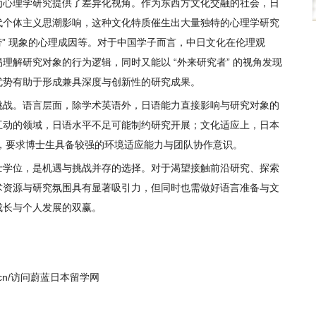
为心理学研究提供了差异化视角。作为东西方文化交融的社会，日
代个体主义思潮影响，这种文化特质催生出大量独特的心理学研究
“过劳” 现象的心理成因等。对于中国学子而言，中日文化在伦理观
理解研究对象的行为逻辑，同时又能以 “外来研究者” 的视角发现
优势有助于形成兼具深度与创新性的研究成果。
挑战。语言层面，除学术英语外，日语能力直接影响与研究对象的
互动的领域，日语水平不足可能制约研究开展；文化适应上，日本
规范，要求博士生具备较强的环境适应能力与团队协作意识。
士学位，是机遇与挑战并存的选择。对于渴望接触前沿研究、探索
术资源与研究氛围具有显著吸引力，但同时也需做好语言准备与文
成长与个人发展的双赢。
uxue.cn/访问蔚蓝日本留学网