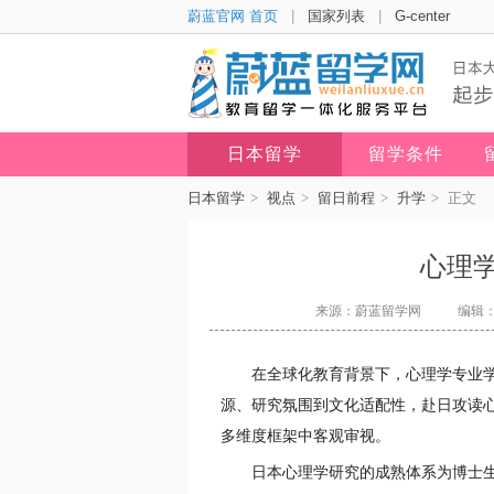
蔚蓝官网 首页
|
国家列表
|
G-center
日本留学
留学条件
日本留学
>
视点
>
留日前程
>
升学
>
正文
心理
来源：蔚蓝留学网
编辑：y
在全球化教育背景下，心理学专业
源、研究氛围到文化适配性，赴日攻读
多维度框架中客观审视。
日本心理学研究的成熟体系为博士