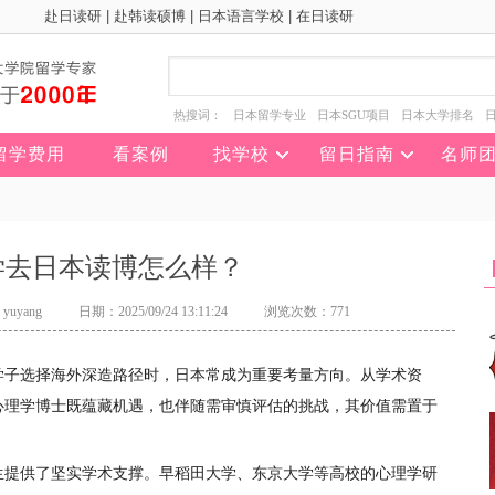
赴日读研
|
赴韩读硕博
|
日本语言学校
|
在日读研
热搜词：
日本留学专业
日本SGU项目
日本大学排名
留学费用
看案例
找学校
留日指南
名师
学去日本读博怎么样？
uyang
日期：2025/09/24 13:11:24
浏览次数：771
学子选择海外深造路径时，日本常成为重要考量方向。从学术资
心理学博士既蕴藏机遇，也伴随需审慎评估的挑战，其价值需置于
生提供了坚实学术支撑。早稻田大学、东京大学等高校的心理学研