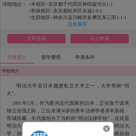
详细地址：
<本校区>东京都千代田区神田骏河台1-1
<和泉校区>东京都杉并区永福1-9-1
<生田校区>神奈川县川崎市多摩区东三田1-1-1
点击展开
立即咨询
马上申请
学校简介
留学费用
申请条件
学校简介
明治大学是日本翘楚私立大学之一，大学简称“明
大”。
1881年1月，作为新兴近代国家的日本，正在急于谋求
独立自强之际，三位未满30岁的青年法律学者岸本辰雄、
宫城浩藏、矢代操创办了当时的“明治法律学校”，这就是
明治大学的前身。作为求学、育人的园地而诞生的明治大
学，自创建至今，无论面临怎样的困难，始终鸣响着自由