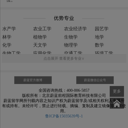
水产学
农业工学
农业经济学
园艺学
林学
植物学
生物学
地学
化学
天文学
物理学
数学
生物工学
应用化学
交通工学
环境工学
点击展开 查看更多专业∨
原子力工学
生命理学
能源工学
经营工学
情报工学
制御工学
材料工学
土木工学
电气电子工学
机械工学
基础工学
国际关系学
蔚蓝官方微博
蔚蓝微信公众号
经营情报学
组织经营学
经营政策学
环境经营学
全国咨询热线：400-006-5857
更多
物流学
市场营销学
会计学
消费者心理学
版权所有：北京蔚蓝前程国际教育科技有限公司
蔚蓝留学网所刊载内容之知识产权为蔚蓝留学及/或相关权利人专属所
财务管理学
人力资源学
管理学
劳动经济学
有或持有。未经许可，禁止进行转载、摘编、复制及建立镜像等任何使
比较经济学
财政学
金融学
流通学
用。
鲁ICP备15035639号-1
经济政策学
环境经济学
技术经济学
统计经济学
计量经济学
经济史学
经济理论学
文化人类学