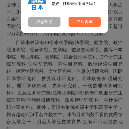
您好，打算去日本留学吗？
之钟，如今已发展成为日本屈指可数的优秀私立大学之
一，并于 2011年迎来建校130周年华诞。明治大学以“权力
自由”、“独立自治”为基本理念，与时俱进，努力培养顺
残忍拒绝
立即咨询
应时代变化要求的人才，迄今为止已向社会输送 了超过
52万名的毕业生，为日本的发展做出了巨大贡献。
目前本校设有10个本科学院(法学院、商学院、政治
经济学院、经营学院、文学院、信息交流学院、国际日本
学院、理工学院、农学院、综合数理学院)，12个研究生
院研究科(法学研究科、商学研究科、政治经济学研究
科、经营学研究科、文学研究科、信息交流研究科、国际
日本学研究科、教养设计研究科、全球政务管 理研究
科、理工学研究科、农学研究科、一线数理科学研究
科)，以及法务研究科(法科大学院)和3所专门职业研究生
院研究科(全球经济研究科、政务管理研究 科、会计专门
职业研究科)。此外，还设有附属初级中学和高等中学，
拥有超过3万4千名在校学生。作为日本为数不多的优秀综
合大学之一，明治大学已在教育界 拥有不可动摇的地
位。