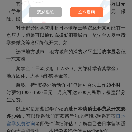
其他开支包括但不限于：交通费月均1万~1.5万日元
（学生优惠），通讯、水电燃气费月均1万~2万日元，保
残忍拒绝
立即咨询
险、娱乐、杂费等：月均1万~3万日元。
对于部分同学来讲赴日本读硕士学费及开支可能有一
点压力，但是可以通过选择低消费城市、奖学金以及申请
学费减免等途径降低开支。如：
选择地方城市：地方城市的消费水平生活成本显著低
于东京圈。
奖学金：日本政府（JASSO、文部科学省奖学金）、
地方团体、大学内部奖学金等。
兼职：持“资格外活动许可”每周可合法工作28小时，
时薪约1000~1500日元，月入可达5000人民币，覆盖部分
生活费。
以上就是蔚蓝留学介绍的
赴日本读硕士学费及开支要
多少钱，
可以联系我们蔚蓝留学的老师哦~联系蔚蓝
日本
留学免费咨询
老师做个详细评估！了解自己去日本留学适
合的大学和专业，日本留学咨询微信号
weilanhe01