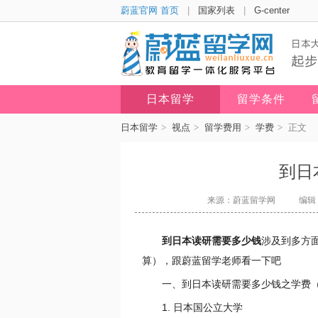
蔚蓝官网 首页
|
国家列表
|
G-center
日本留学
留学条件
日本留学
>
视点
>
留学费用
>
学费
>
正文
到日
来源：蔚蓝留学网
编辑：
到日本读研需要多少钱
涉及到多方
算），跟蔚蓝留学老师看一下吧
一、到日本读研需要多少钱之学费
1. 日本国公立大学