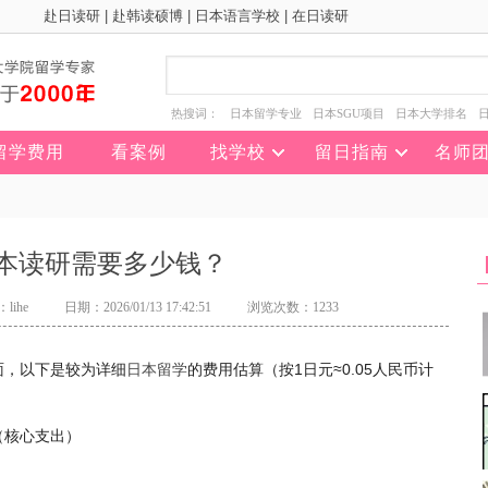
赴日读研
|
赴韩读硕博
|
日本语言学校
|
在日读研
热搜词：
日本留学专业
日本SGU项目
日本大学排名
留学费用
看案例
找学校
留日指南
名师
本读研需要多少钱？
lihe
日期：2026/01/13 17:42:51
浏览次数：1233
面，以下是较为详细
日本留学
的费用估算（按1日元≈0.05人民币计
（核心支出）