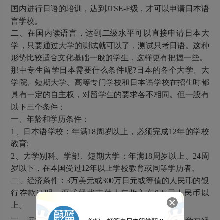
国内进行日语的培训，达到JTSE-F级，才可以申请日本语
言学校。
二、在国内读语言，达到二级水平可以直接申请日本大
学，只要通过大学的测试就可以了，测试只考日语。这种
形势比较适合文化基础一般的学生，这样更有把握一些。
那中专生留学日本需要什么条件呢?日本的各个大学、大
学院、短期大学、高等专门学校和日本语学校在招生时都
具有一定的自主权，对留学生的要求各不相同。但一般有
以下三个条件：
一、年龄和学历条件：
1、日本语学校：年满18周岁以上，必须完成12年的学校
教育;
2、大学别科、学部、短期大学：年满18周岁以上、24周
岁以下，在本国受过12年以上学校教育或同等学历者。
二、经济条件：3万美元或300万日元或等值的人民币的银
行存款证明，要求经费支付人年收入在8万元人民币以
上。