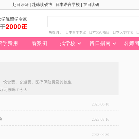
赴日读研
|
赴韩读硕博
|
日本语言学校
|
在日读研
热搜词：
日本留学专业
日本SGU项目
日本大学排名
留学费用
看案例
找学校
留日指南
名师
、饮食费、交通费、医疗保险费及其他生
元够吗？今天...
2023-08-18
单
2023-08-16
2023-06-30