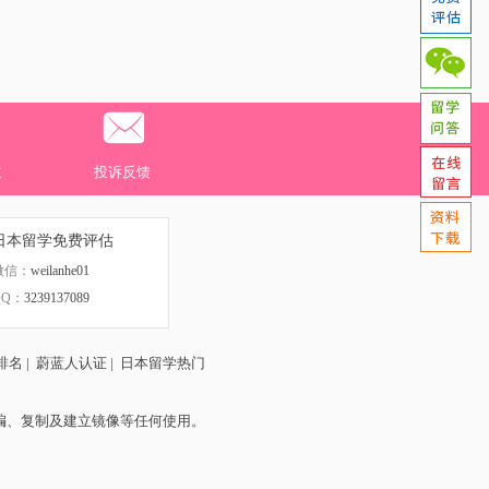
道
投诉反馈
日本留学免费评估
微信：
weilanhe01
QQ：
3239137089
排名
|
蔚蓝人认证
|
日本留学热门
编、复制及建立镜像等任何使用。