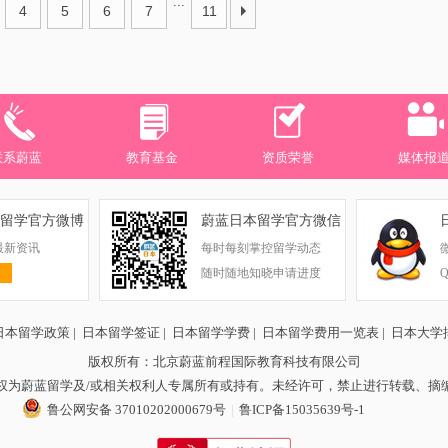
...
4
5
6
7
11
联系蔚蓝
教育基金
资质荣誉
媒体报
留学官方微博
蔚蓝日本留学官方微信
最新资讯
每时每刻掌控留学动态
随时随地知晓申请进度
日本留学政策
|
日本留学签证
|
日本留学学费
|
日本留学费用一览表
|
日本大学
版权所有：北京蔚蓝前程国际教育科技有限公司
权为蔚蓝留学及/或相关权利人专属所有或持有。未经许可，禁止进行转载、摘
鲁公网安备 37010202000679号
|
鲁ICP备15035639号-1