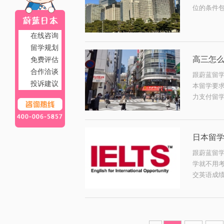
位的条件
在线咨询
留学规划
高三怎
免费评估
合作洽谈
跟蔚蓝留
投诉建议
本留学要
力支付留学
日本留
跟蔚蓝留
学就不用
交英语成绩