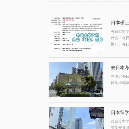
日本硕
去日本留
什么？在
期）。在日本
去日本考
在决定去日
留学小编
日本留学
跟蔚蓝留
筑学专业是