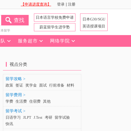
【申请进度查询】
登录
|
注册
日本语言学校免费申请
日本G30/SGU
查找
英语授课项目
蔚蓝留学生进学塾
日本留学
团队
服务超市
网络学院
视点分类
留学攻略 >
政策
签证
奖学金
面试
行前准备
材料
留学费用 >
学费
生活费
住宿费
其他
留学考试 >
日语学习
JLPT
J.Test
考研
留学试验
快讯