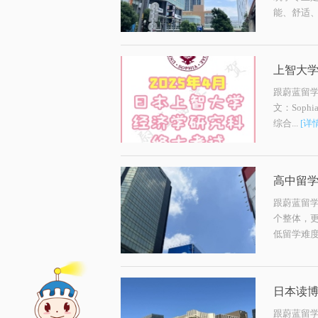
能、舒适、
上智大
跟蔚蓝留
文：Soph
综合...
[详
高中留
跟蔚蓝留
个整体，
低留学难
日本读
跟蔚蓝留