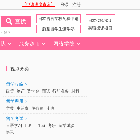
【申请进度查询】
登录
|
注册
日本语言学校免费申请
日本G30/SGU
查找
英语授课项目
蔚蓝留学生进学塾
日本留学
团队
服务超市
网络学院
视点分类
留学攻略 >
政策
签证
奖学金
面试
行前准备
材料
留学费用 >
学费
生活费
住宿费
其他
留学考试 >
日语学习
JLPT
J.Test
考研
留学试验
快讯