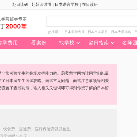
赴日读研
|
赴韩读硕博
|
日本语言学校
|
在日读研
热搜词：
日本留学专业
日本SGU项目
日本大学排名
留学费用
看案例
找学校
留日指南
名师
是非常考验学生的临场发挥能力的。蔚蓝留学网为让同学们以最
结了日本留学生面试攻略、面试常见问题、面试注意事项等相关
还设置了查找功能，输入相关关键词即可得到你想了解的日本留
、饮食费、交通费、医疗保险费及其他生
元够吗？今天...