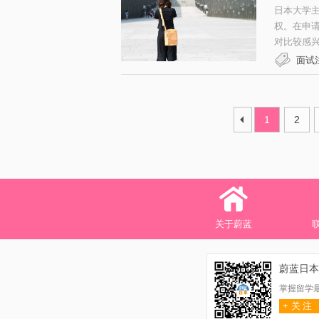
日本大学
权。在申
对比较感兴
面试
1
2
关于蔚蓝
蔚蓝日本
掌握留学
+
关 注