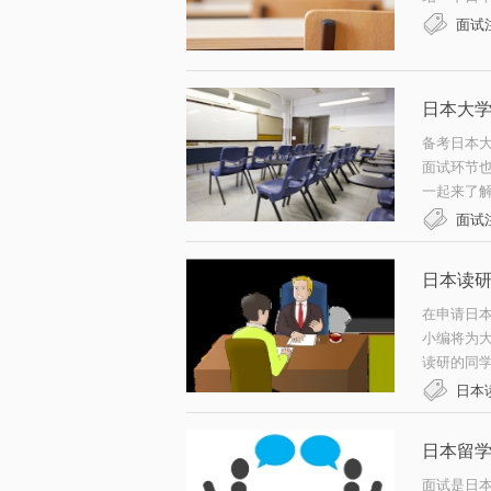
面试
日本大
备考日本
面试环节
一起来了解
面试
日本读
在申请日
小编将为
读研的同
日本
日本留
面试是日