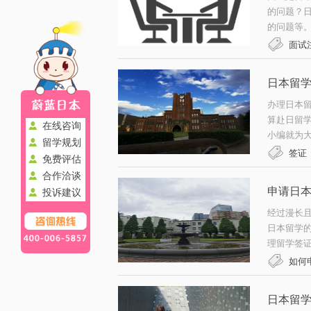
的问题？
的问题等。
面试
日本留
办理日本
算赴日留
在线咨询
小编就为大
留学规划
签证
免费评估
合作洽谈
申请日
投诉建议
经过漫长
日本留学
理留学签证
如何
日本留