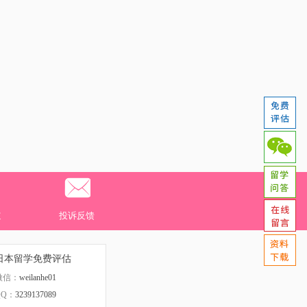
道
投诉反馈
日本留学免费评估
微信：
weilanhe01
QQ：
3239137089