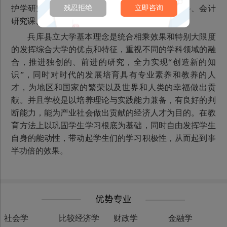
护学研究科、应用信息科学研究科、仿真学研究科、会计
残忍拒绝
立即咨询
研究课、经营研究科、绿环境景观管理研究科。
兵库县立大学基本理念是统合相乘效果和特别大限度
的发挥综合大学的优点和特征，重视不同的学科领域的融
合，推进独创的、前进的研究，全力实现“创造新的知
识”，同时对时代的发展培育具有专业素养和教养的人
才，为地区和国家的繁荣以及世界和人类的幸福做出贡
献。并且学校是以培养理论与实践能力兼备，有良好的判
断能力，能为产业社会做出贡献的经济人才为目的。在教
育方法上以巩固学生学习根底为基础，同时自由发挥学生
自身的能动性，带动起学生们的学习积极性，从而起到事
半功倍的效果。
社会学
比较经济学
财政学
金融学