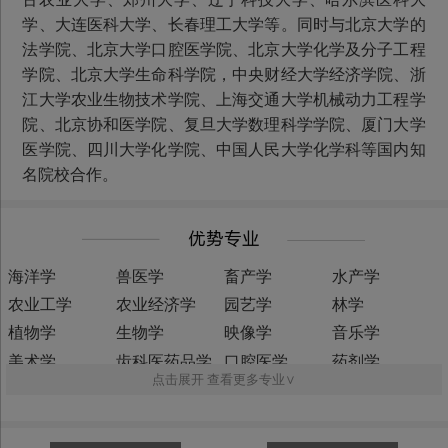
学、大连医科大学、长春理工大学等。同时与北京大学的
法学院、北京大学口腔医学院、北京大学化学及分子工程
学院、北京大学生命科学院，中央财经大学经济学院、浙
江大学农业生物技术学院、上海交通大学机械动力工程学
院、北京协和医学院、复旦大学数理科学学院、厦门大学
医学院、四川大学化学院、中国人民大学化学科等国内知
名院校合作。
海洋学
兽医学
畜产学
水产学
农业工学
农业经济学
园艺学
林学
植物学
生物学
映像学
音乐学
美术学
齿科医药品学
口腔医学
药剂学
点击展开 查看更多专业∨
创药化学
分子细胞学
营养学
看护学
保健学
社会医学
临床医学
基础医学
生命理学
地学
化学
天文学