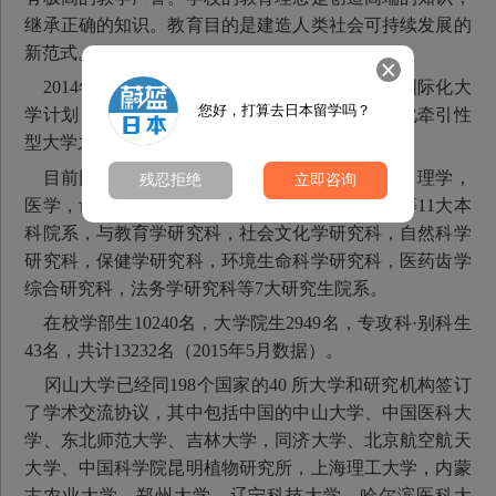
继承正确的知识。教育目的是建造人类社会可持续发展的
新范式。
2014年，冈山大学被日本文部科学省选为超级国际化大
您好，打算去日本留学吗？
学计划（Top Global University Project）24所国际化牵引性
型大学之一。
目前冈山大学有文学，教育学，法学，经济学，理学，
残忍拒绝
立即咨询
医学，齿科医学，药学，工学，农学，环境工学等11大本
科院系，与教育学研究科，社会文化学研究科，自然科学
研究科，保健学研究科，环境生命科学研究科，医药齿学
综合研究科，法务学研究科等7大研究生院系。
在校学部生10240名，大学院生2949名，专攻科·别科生
43名，共计13232名（2015年5月数据）。
冈山大学已经同198个国家的40 所大学和研究机构签订
了学术交流协议，其中包括中国的中山大学、中国医科大
学、东北师范大学、吉林大学，同济大学、北京航空航天
大学、中国科学院昆明植物研究所，上海理工大学，内蒙
古农业大学、郑州大学、辽宁科技大学、哈尔滨医科大